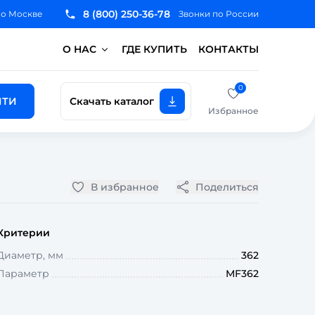
8 (800) 250-36-78
по Москве
Звонки по России
О НАС
ГДЕ КУПИТЬ
КОНТАКТЫ
0
ЙТИ
Скачать каталог
Избранное
В избранное
Поделиться
Критерии
Диаметр, мм
362
Параметр
MF362