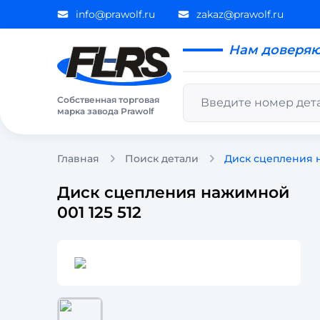
info@prawolf.ru
zakaz@prawolf.ru
Нам доверя
Собственная торговая
марка завода Prawolf
Главная
Поиск детали
Диск сцепления н
Диск сцепления нажимной
001 125 512